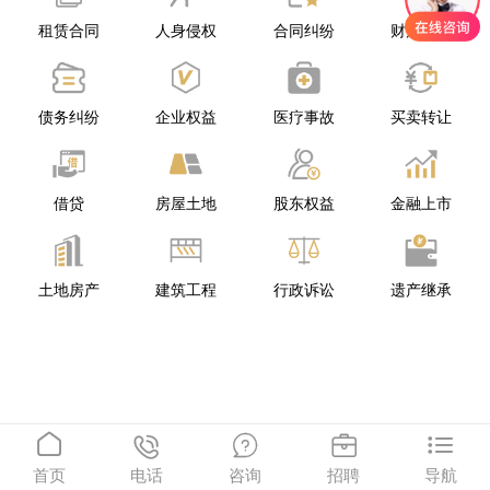
租赁合同
人身侵权
合同纠纷
财产纠纷
债务纠纷
企业权益
医疗事故
买卖转让
借贷
房屋土地
股东权益
金融上市
土地房产
建筑工程
行政诉讼
遗产继承





首页
电话
咨询
招聘
导航